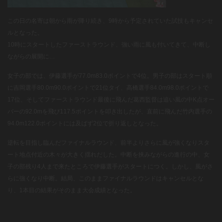
この日の名寄は朝から雨が降り続き、9時から予定されていた試技もキャンセ
ルとなった。
10時にスタートしたファーストラウンド、強い雨に風も付いてきて、中断し
ながらの展開に…
女子の部では、伊藤選手が77.0m83.0ポイントで4位。男子の部はスタート順
に吉岡選手80.0m90.0ポイントで21位タイ、高橋選手84.0m98.0ポイントで
17位、そしてファーストラウンド最後に飛んだ葛西監督は追い風の中K点オー
バーの92.0mを飛び117.5ポイントを叩き出したが、直前に飛んだ竹内選手の
94.0m122.0ポイントには及ばず2位で折り返しとなった。
逆転を目指し臨んだファイナルラウンド、前半よりさらに風が強くなりスタ
ート地点付近の木々が大きく揺れだした。中断を挟みながらの進行の中、女
子の部残り4人まで来たところで伊藤選手がスタートにつく。しかし、風がさ
らに強くなり中断。結局、このままファイナルラウンドはキャンセルとな
り、1本目の結果がそのまま大会成績となった。