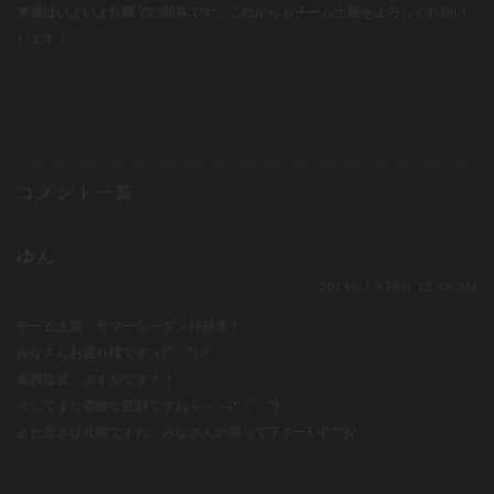
来週はいよいよ札幌での開幕です。これからもチーム土屋をよろしくお願い
します！
コメント一覧
ゆん
2014年7月28日 12:49 AM
チーム土屋、サマーシーズン好発進！
みなさんお疲れ様ですヽ(^。^)ノ
葛西監督、さすがです！！
そしてまた素敵な笑顔ですね～～～(*´▽｀*)
また次ぎは札幌ですね、みなさん頑張って下さーい(*^^)v