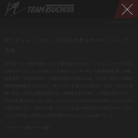
2021年08月07日
8/7 チャレンジカップ2021大倉山サマージャンプ
大会
8月7日（土）札幌大倉山ジャンプ競技場で行われた「チャレンジカップ2021
大倉山サマージャンプ大会」に土屋ホームスキー部から葛西紀明監督、伊藤
将充選手、竹花大松選手、小林龍尚選手の4名が出場。本大会も前日の札幌市
長杯同様無観客で行われた。朝から30℃を超える気温の中、試技、1本目と順
調に進行。1本目は葛西監督15位、伊藤将充選手19位、小林龍尚選手21位、
竹花大松選手22位で折り返し。しかしながら女子の2本目が終わったあたりか
ら風が強くなり、試合は中断。ジュリー会議の結果男子の2本目はキャンセル
となり少年組と成年組は1本目の順位がそのまま大会結果となった。
リザルト（札幌スキー連盟）