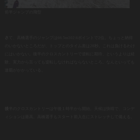
前半ジャンプの飛型
さ
て、高橋選手のジャンプは
66.5m102.6
ポイントで
2
位。ちょっと納得
のいかないところだが、トップとのタイム差は
28
秒。これは負けるわけ
にはいかない。後半のクロスカントリーで逆転に期待、というよりは経
験、実力から言っても逆転しなければならないところ。なんといっても
連覇がかかっている。
後
半のクロスカントリーは午後１時半から開始。天候は快晴で、コンデ
ィションは最高。高橋選手もスタート前入念にストレッチして備える。