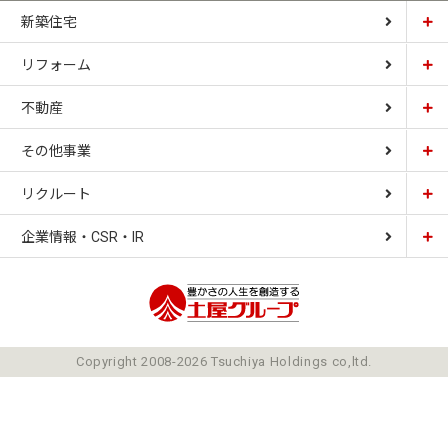
新築住宅
リフォーム
土屋ホーム
不動産
土屋ホームトピア
CARDINAL HOUSE
その他事業
土屋ホーム不動産
LIZNAS
リクルート
土屋ホームレジデンス
企業情報・CSR・IR
土屋ソーラーファクトリー
豊かさの人生を想像
ごあいさつ
Copyright 2008-2026 Tsuchiya Holdings co,ltd.
ミッション
会社概要