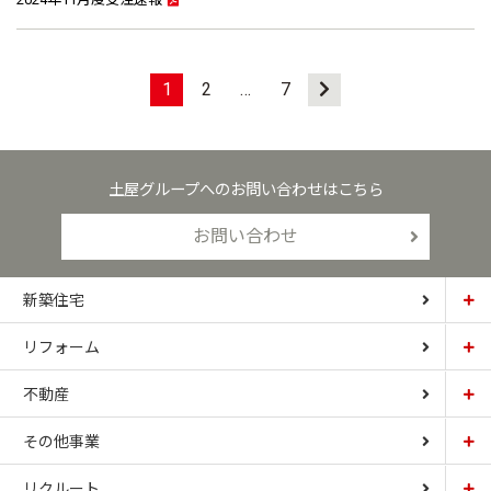
1
2
…
7
土屋グループへのお問い合わせはこちら
お問い合わせ
新築住宅
リフォーム
土屋ホーム
不動産
土屋ホームトピア
CARDINAL HOUSE
その他事業
土屋ホーム不動産
LIZNAS
リクルート
土屋ホームレジデンス