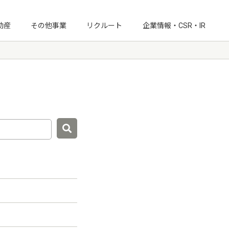
動産
その他事業
リクルート
企業情報・CSR・IR
IRニュース
経営情報
月次受注速報
IRライブラリ
IRカレンダー