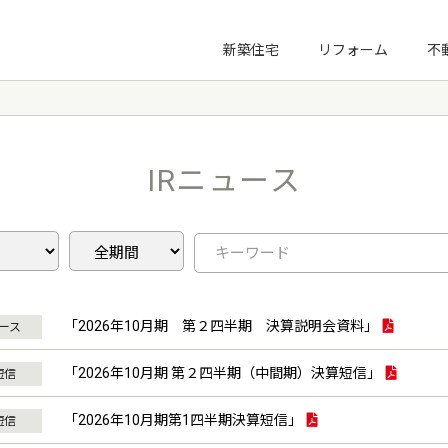
プ
新築住宅
リフォーム
不
新社長塾
3KM講座
IRニュース
ノーマライゼーション住宅財団
「2026年10月期 第２四半期 決算説明会資料」
ュース
「2026年10月期 第２四半期（中間期）決算短信」
短信
「2026年10月期第1四半期決算短信」
短信