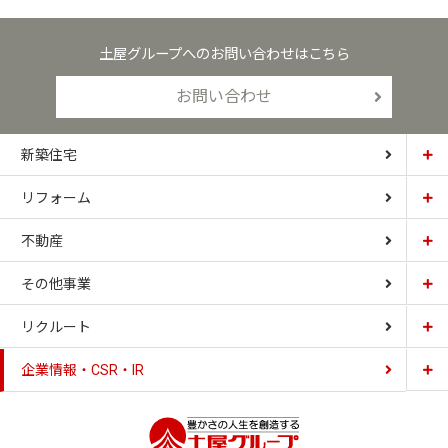
土屋グループへのお問い合わせはこちら
お問い合わせ
新築住宅
リフォーム
土屋ホーム
不動産
土屋ホームトピア
CARDINAL HOUSE
その他事業
土屋ホーム不動産
LIZNAS
リクルート
土屋ホームレジデンス
企業情報・CSR・IR
土屋ソーラーファクトリー
豊かさの人生を想像