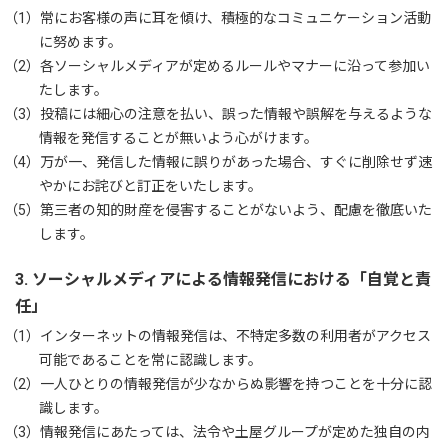
（1）
常にお客様の声に耳を傾け、積極的なコミュニケーション活動
に努めます。
（2）
各ソーシャルメディアが定めるルールやマナーに沿って参加い
たします。
（3）
投稿には細心の注意を払い、誤った情報や誤解を与えるような
情報を発信することが無いよう心がけます。
（4）
万が一、発信した情報に誤りがあった場合、すぐに削除せず速
やかにお詫びと訂正をいたします。
（5）
第三者の知的財産を侵害することがないよう、配慮を徹底いた
します。
3. ソーシャルメディアによる情報発信における「自覚と責
任」
（1）
インターネットの情報発信は、不特定多数の利用者がアクセス
可能であることを常に認識します。
（2）
一人ひとりの情報発信が少なからぬ影響を持つことを十分に認
識します。
（3）
情報発信にあたっては、法令や土屋グループが定めた独自の内