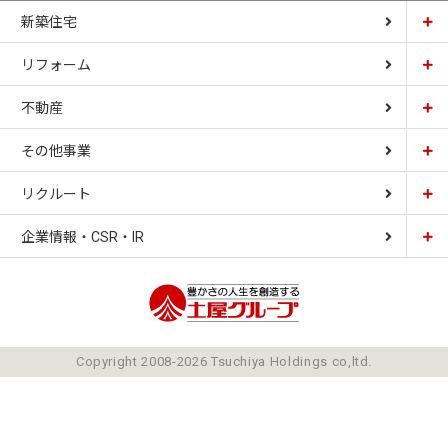
新築住宅
リフォーム
土屋ホーム
不動産
土屋ホームトピア
CARDINAL HOUSE
その他事業
土屋ホーム不動産
LIZNAS
リクルート
土屋ホームレジデンス
企業情報・CSR・IR
土屋ソーラーファクトリー
豊かさの人生を想像
ごあいさつ
Copyright 2008-2026 Tsuchiya Holdings co,ltd.
ミッション
会社概要