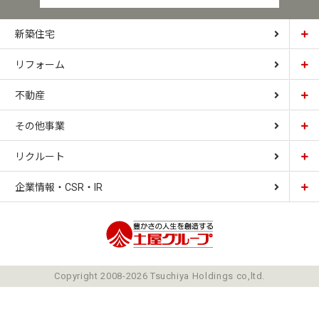
新築住宅
リフォーム
土屋ホーム
不動産
土屋ホームトピア
CARDINAL HOUSE
その他事業
土屋ホーム不動産
LIZNAS
リクルート
土屋ホームレジデンス
企業情報・CSR・IR
土屋ソーラーファクトリー
豊かさの人生を想像
ごあいさつ
Copyright 2008-2026 Tsuchiya Holdings co,ltd.
ミッション
会社概要