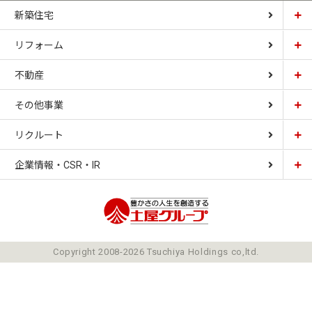
新築住宅
リフォーム
土屋ホーム
不動産
土屋ホームトピア
CARDINAL HOUSE
その他事業
土屋ホーム不動産
LIZNAS
リクルート
土屋ホームレジデンス
企業情報・CSR・IR
土屋ソーラーファクトリー
豊かさの人生を想像
ごあいさつ
Copyright 2008-2026 Tsuchiya Holdings co,ltd.
ミッション
会社概要