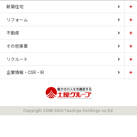
新築住宅
リフォーム
土屋ホーム
不動産
土屋ホームトピア
CARDINAL HOUSE
その他事業
土屋ホーム不動産
LIZNAS
リクルート
土屋ホームレジデンス
企業情報・CSR・IR
土屋ソーラーファクトリー
豊かさの人生を想像
ごあいさつ
Copyright 2008-2026 Tsuchiya Holdings co,ltd.
ミッション
会社概要