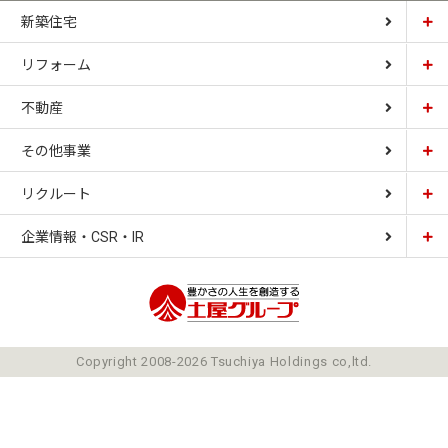
新築住宅
リフォーム
土屋ホーム
不動産
土屋ホームトピア
CARDINAL HOUSE
その他事業
土屋ホーム不動産
LIZNAS
リクルート
土屋ホームレジデンス
企業情報・CSR・IR
土屋ソーラーファクトリー
豊かさの人生を想像
ごあいさつ
Copyright 2008-2026 Tsuchiya Holdings co,ltd.
ミッション
会社概要