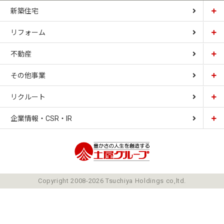
新築住宅
リフォーム
土屋ホーム
不動産
土屋ホームトピア
CARDINAL HOUSE
その他事業
土屋ホーム不動産
LIZNAS
リクルート
土屋ホームレジデンス
企業情報・CSR・IR
土屋ソーラーファクトリー
豊かさの人生を想像
ごあいさつ
Copyright 2008-2026 Tsuchiya Holdings co,ltd.
ミッション
会社概要