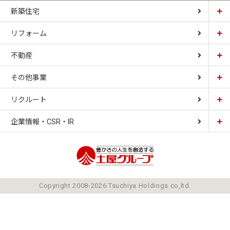
新築住宅
リフォーム
土屋ホーム
不動産
土屋ホームトピア
CARDINAL HOUSE
その他事業
土屋ホーム不動産
LIZNAS
リクルート
土屋ホームレジデンス
企業情報・CSR・IR
土屋ソーラーファクトリー
豊かさの人生を想像
ごあいさつ
Copyright 2008-2026 Tsuchiya Holdings co,ltd.
ミッション
会社概要