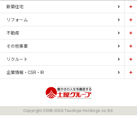
新築住宅
リフォーム
土屋ホーム
不動産
土屋ホームトピア
CARDINAL HOUSE
その他事業
土屋ホーム不動産
LIZNAS
リクルート
土屋ホームレジデンス
企業情報・CSR・IR
土屋ソーラーファクトリー
豊かさの人生を想像
ごあいさつ
Copyright 2008-2026 Tsuchiya Holdings co,ltd.
ミッション
会社概要