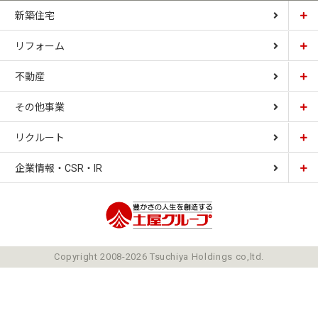
新築住宅
リフォーム
土屋ホーム
不動産
土屋ホームトピア
CARDINAL HOUSE
その他事業
土屋ホーム不動産
LIZNAS
リクルート
土屋ホームレジデンス
企業情報・CSR・IR
土屋ソーラーファクトリー
豊かさの人生を想像
ごあいさつ
Copyright 2008-2026 Tsuchiya Holdings co,ltd.
ミッション
会社概要