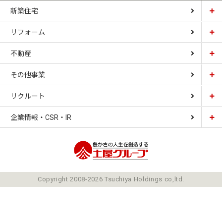
新築住宅
リフォーム
土屋ホーム
不動産
土屋ホームトピア
CARDINAL HOUSE
その他事業
土屋ホーム不動産
LIZNAS
リクルート
土屋ホームレジデンス
企業情報・CSR・IR
土屋ソーラーファクトリー
豊かさの人生を想像
ごあいさつ
Copyright 2008-2026 Tsuchiya Holdings co,ltd.
ミッション
会社概要