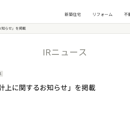
プ
新築住宅
リフォーム
不
お知らせ」を掲載
新社長塾
3KM講座
IRニュース
ノーマライゼーション住宅財団
ス
計上に関するお知らせ」を掲載