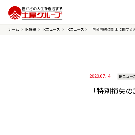
豊かさの人生を想像する 土屋グルー
ホーム
IR情報
IRニュース
IRニュース
「特別損失の計上に関する
ごあいさつ
ミッション
会社概要
沿革
2020.07.14
IRニュー
「特別損失の