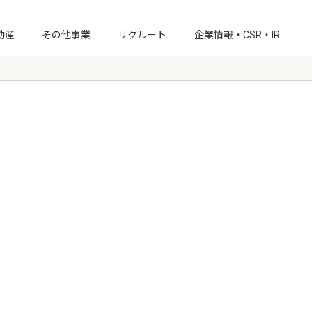
動産
その他事業
リクルート
企業情報・CSR・IR
IRニュース
経営情報
月次受注速報
IRライブラリ
IRカレンダー