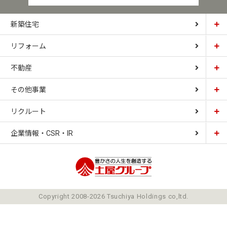
新築住宅
リフォーム
土屋ホーム
不動産
土屋ホームトピア
CARDINAL HOUSE
その他事業
土屋ホーム不動産
LIZNAS
リクルート
土屋ホームレジデンス
企業情報・CSR・IR
土屋ソーラーファクトリー
豊かさの人生を想像
ごあいさつ
Copyright 2008-2026 Tsuchiya Holdings co,ltd.
ミッション
会社概要