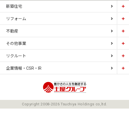
新築住宅
リフォーム
土屋ホーム
不動産
土屋ホームトピア
CARDINAL HOUSE
その他事業
土屋ホーム不動産
LIZNAS
リクルート
土屋ホームレジデンス
企業情報・CSR・IR
土屋ソーラーファクトリー
豊かさの人生を想像
ごあいさつ
Copyright 2008-2026 Tsuchiya Holdings co,ltd.
ミッション
会社概要