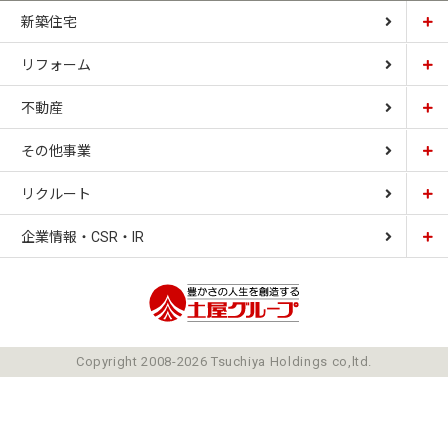
新築住宅
リフォーム
土屋ホーム
不動産
土屋ホームトピア
CARDINAL HOUSE
その他事業
土屋ホーム不動産
LIZNAS
リクルート
土屋ホームレジデンス
企業情報・CSR・IR
土屋ソーラーファクトリー
豊かさの人生を想像
ごあいさつ
Copyright 2008-2026 Tsuchiya Holdings co,ltd.
ミッション
会社概要