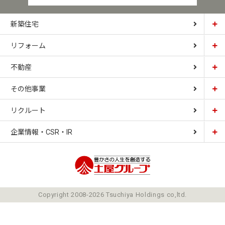
新築住宅
リフォーム
土屋ホーム
不動産
土屋ホームトピア
CARDINAL HOUSE
その他事業
土屋ホーム不動産
LIZNAS
リクルート
土屋ホームレジデンス
企業情報・CSR・IR
土屋ソーラーファクトリー
豊かさの人生を想像
ごあいさつ
Copyright 2008-2026 Tsuchiya Holdings co,ltd.
ミッション
会社概要