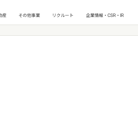
動産
その他事業
リクルート
企業情報・CSR・IR
IRニュース
経営情報
月次受注速報
IRライブラリ
IRカレンダー