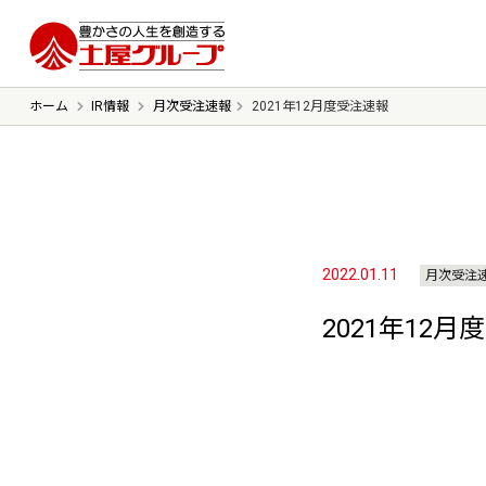
豊かさの人生を想像する 土屋グルー
ホーム
IR情報
月次受注速報
2021年12月度受注速報
ごあいさつ
ミッション
会社概要
沿革
2022.01.11
月次受注
2021年12