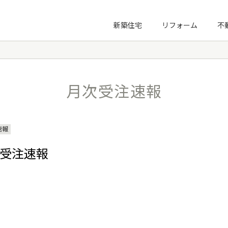
プ
新築住宅
リフォーム
不
新社長塾
3KM講座
月次受注速報
ノーマライゼーション住宅財団
速報
月度受注速報