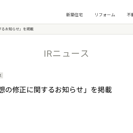
プ
新築住宅
リフォーム
不
するお知らせ」を掲載
新社長塾
3KM講座
IRニュース
ノーマライゼーション住宅財団
ス
想の修正に関するお知らせ」を掲載