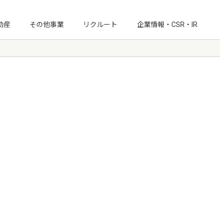
動産
その他事業
リクルート
企業情報・CSR・IR
IRニュース
経営情報
月次受注速報
IRライブラリ
IRカレンダー