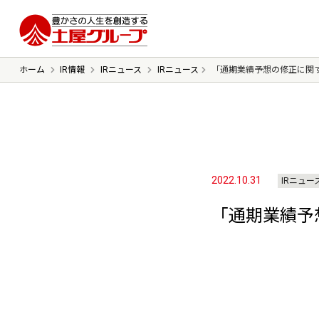
豊かさの人生を想像する 土屋グルー
ホーム
IR情報
IRニュース
IRニュース
「通期業績予想の修正に関
ごあいさつ
ミッション
会社概要
沿革
2022.10.31
IRニュー
「通期業績予