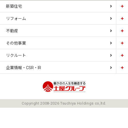
新築住宅
リフォーム
土屋ホーム
不動産
土屋ホームトピア
CARDINAL HOUSE
その他事業
土屋ホーム不動産
LIZNAS
リクルート
土屋ホームレジデンス
企業情報・CSR・IR
土屋ソーラーファクトリー
豊かさの人生を想像
ごあいさつ
Copyright 2008-2026 Tsuchiya Holdings co,ltd.
ミッション
会社概要