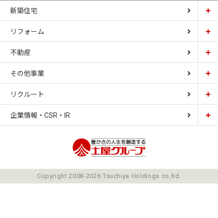
新築住宅
リフォーム
土屋ホーム
不動産
土屋ホームトピア
CARDINAL HOUSE
その他事業
土屋ホーム不動産
LIZNAS
リクルート
土屋ホームレジデンス
企業情報・CSR・IR
土屋ソーラーファクトリー
豊かさの人生を想像
ごあいさつ
Copyright 2008-2026 Tsuchiya Holdings co,ltd.
ミッション
会社概要