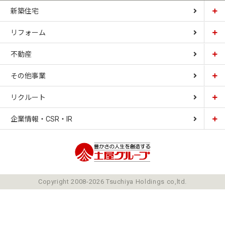
新築住宅
リフォーム
土屋ホーム
不動産
土屋ホームトピア
CARDINAL HOUSE
その他事業
土屋ホーム不動産
LIZNAS
リクルート
土屋ホームレジデンス
企業情報・CSR・IR
土屋ソーラーファクトリー
豊かさの人生を想像
ごあいさつ
Copyright 2008-2026 Tsuchiya Holdings co,ltd.
ミッション
会社概要