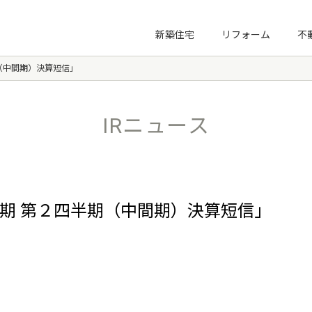
プ
新築住宅
リフォーム
不
期（中間期）決算短信」
新社長塾
3KM講座
IRニュース
ノーマライゼーション住宅財団
0月期 第２四半期（中間期）決算短信」