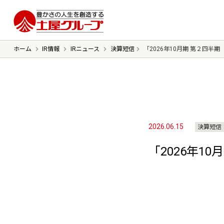
豊かさの人生を想像する 土屋グルー
ホーム
IR情報
IRニュース
決算短信
「2026年10月期 第２四半
ごあいさつ
ミッション
会社概要
沿革
2026.06.15
決算短信
「2026年1