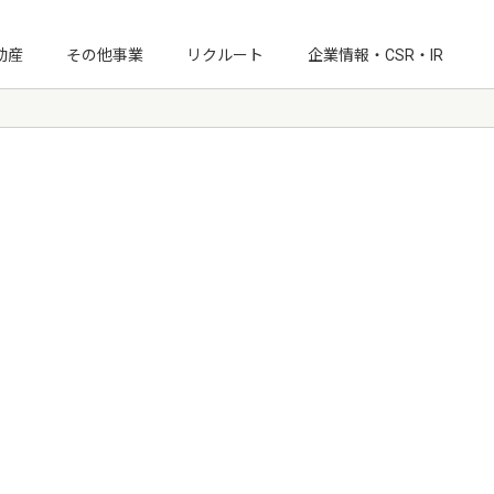
動産
その他事業
リクルート
企業情報・CSR・IR
IRニュース
経営情報
月次受注速報
IRライブラリ
IRカレンダー