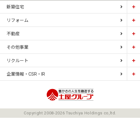
新築住宅
リフォーム
土屋ホーム
不動産
土屋ホームトピア
CARDINAL HOUSE
その他事業
土屋ホーム不動産
LIZNAS
リクルート
土屋ホームレジデンス
企業情報・CSR・IR
土屋ソーラーファクトリー
豊かさの人生を想像
ごあいさつ
Copyright 2008-2026 Tsuchiya Holdings co,ltd.
ミッション
会社概要