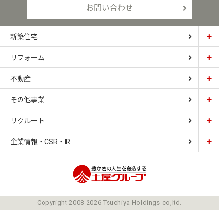
お問い合わせ
新築住宅
リフォーム
土屋ホーム
不動産
土屋ホームトピア
CARDINAL HOUSE
その他事業
土屋ホーム不動産
LIZNAS
リクルート
土屋ホームレジデンス
企業情報・CSR・IR
土屋ソーラーファクトリー
豊かさの人生を想像
ごあいさつ
Copyright 2008-2026 Tsuchiya Holdings co,ltd.
ミッション