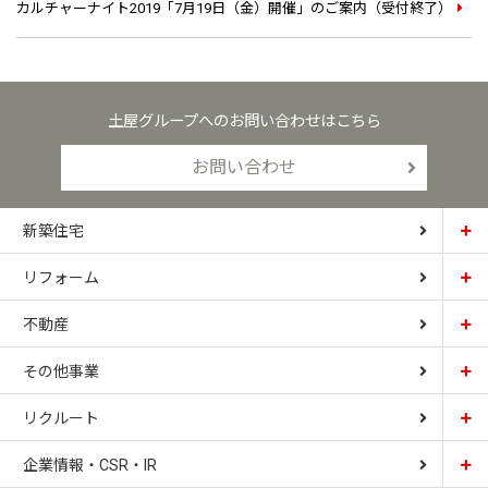
カルチャーナイト2019「7月19日（金）開催」のご案内（受付終了）
土屋グループへのお問い合わせはこちら
お問い合わせ
新築住宅
リフォーム
土屋ホーム
不動産
土屋ホームトピア
CARDINAL HOUSE
その他事業
土屋ホーム不動産
LIZNAS
リクルート
土屋ホームレジデンス
企業情報・CSR・IR
土屋ソーラーファクトリー