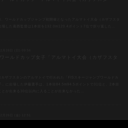
」
7日、ワールドカップジャンプ初開催となったアルマトイ大会（カザフスタ
場した葛西監督は1本目を132.0m120.4ポイント7位で折り返した…
2月28日 (日) 09:56
27 ワールドカップ女子「アルマトイ大会（カザフスタ
」
7日カザフスタンのアルマトイで行われた「FISスキージャンプワールドカ
」に出場した伊藤選手は、1本目84.5m94.5ポイントで31位と、2本目
ことが出来る30位以内に入ることが出来なかった…
2月26日 (金) 12:51
4 FISノルディックジュニア世界選手権団体 ＆混合団