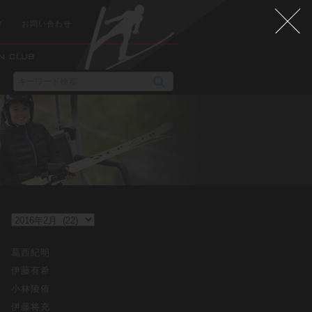
プ
お問い合わせ
葛西紀明
伊藤有希
小林陵侑
伊藤将充