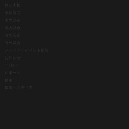
竹花大松
小林龍尚
国内合宿
国内試合
海外合宿
海外試合
メディア・イベント情報
お知らせ
Pickup
レポート
動画
報道・メディア