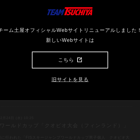
4日、FISノルディックジュニア世界選手権団体と混合団体がラスノフ（ル
ア）で行われ、日本チームは混合団体で6位、続いて行われた男子団体で
チーム土屋オフィシャルWebサイトリニューアルしました
3位に入り表彰台に上がった！！
新しいWebサイトは
2月24日 (水) 18:21
こちら
3 FISノルディックジュニア世界選手権男子NH
手がFISノルディックジュニア世界選手権男子ノーマルヒルで3位表彰
旧サイトを見る
2月23日、ルーマニアのラスノフで行われた同大会で、小林選手は1本目
m121ポイントでトップタイで折り返し．．．
2月24日 (水) 10:25
23 ワールドカップ「クオピオ大会（フィンランド）」
3日に行われた「FISスキージャンプワールドカップ男子個人 クオピオ大