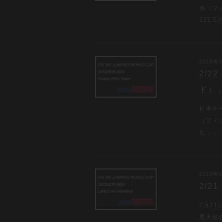
会（フ
221.
2016年0
2/
ド）
日本チ
（フィ
た．．
2016年0
2/
2月2
悪天候