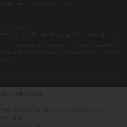
0m2本目93.0mトータル220.4ポイントで16位．．．
2月20日 (土) 12:20
19 ワールドカップ「ラハティ大会（フィンランド）」
9日、フィンランドのラハティではワールドカップジャンプ男子が開催さ
西監督が出場。この試合は中止になったルカ大会の代替試合として追加に
試合で．．．
09
幌市北区北９条西３丁目７番地 土屋ホーム札幌北９条ビル
ムスキー部 宛て
選手名でお願いいたします。