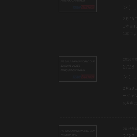
ン）
2月2
1本目1
1本目
2016年0
2/
ン）
2月2
ージャ
のK点
2016年0
2/