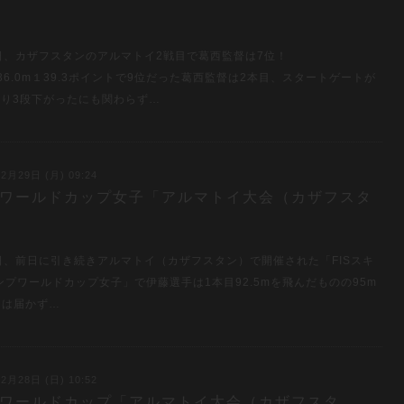
」
8日、カザフスタンのアルマトイ2戦目で葛西監督は7位！
36.0m１39.3ポイントで9位だった葛西監督は2本目、スタートゲートが
より3段下がったにも関わらず…
2月29日 (月) 09:24
28 ワールドカップ女子「アルマトイ大会（カザフスタ
」
8日、前日に引き続きアルマトイ（カザフスタン）で開催された「FISスキ
ンプワールドカップ女子」で伊藤選手は1本目92.5mを飛んだものの95m
には届かず…
2月28日 (日) 10:52
27 ワールドカップ「アルマトイ大会（カザフスタ