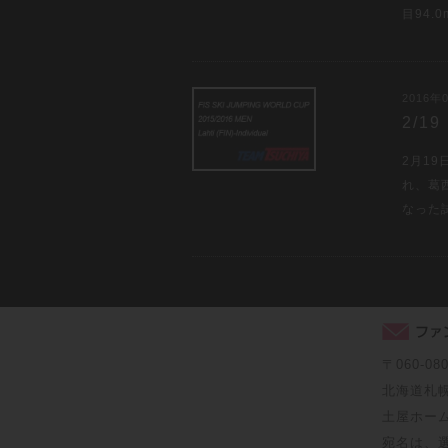
目94.
2016年0
2/
2月1
れ、葛
なった
〒060-08
北海道札
土屋ホー
宛名は、