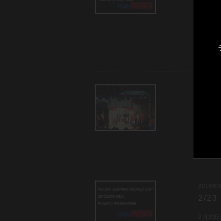
体
2月2
ーマニ
は見事
2016年0
2/2
小林選
台！！
96.5
2016年0
2/
2月2