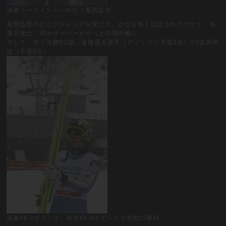
決勝トーナメントへ向かう葛西監督。
葛西監督のビックジャンプを受けて、かなり低く設定されたゲート。各
選手達は、90mオーバーがやっとの飛距離に。
そして、準々決勝D1組。遠藤晃太選手（アインズ／予選9位）VS吉岡和
也（予選8位）。
遠藤46.2ポイント、和也64.4ポイントで和也の勝利。