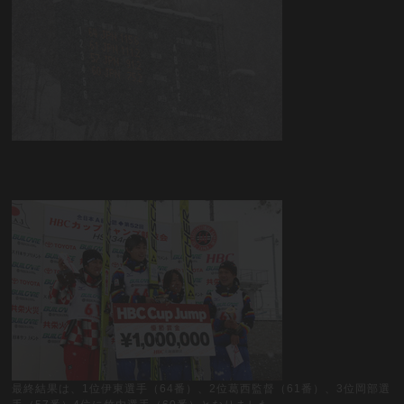
最終結果は、1位伊東選手（64番）、2位葛西監督（61番）、3位岡部選