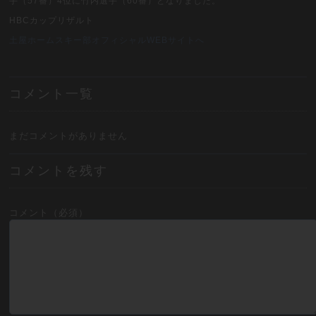
手（57番）4位に竹内選手（60番）となりました。
HBCカップリザルト
土屋ホームスキー部オフィシャルWEBサイトへ
コメント一覧
まだコメントがありません
コメントを残す
コメント（必須）