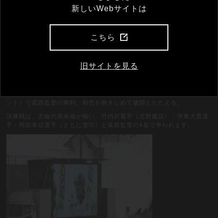
新しいWebサイトは
こちら
旧サイトを見る
和也も健闘の107m（83.1ポイント）。葛西監督は、134m（135.7ポイ
ント）で葛西監督の勝利。和也を抱きしめて健闘とたたえる。
決勝戦は、五輪代表候補が揃い、竹内択選手（北野建設）・伊東大貴選
手・岡部孝信選手（ともに雪印）と葛西監督の4名で争われます。