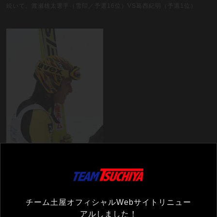
続いて、渡瀬雄太選手（雪印／予選16位）VS葛西紀明（予選1位）
渡瀬45.2ポイント、葛西108.9ポイントで葛西監督の勝利！次の相手
は、なんと和也。土屋ホーム同士の対決に。
チーム土屋オフィシャルWebサイトリニュー
アルしました！