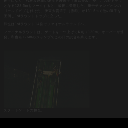
後半になり、W杯常連組の湯本史寿選手（東京美装）が、この時トップ
となる128.5mをマークすると、最後に登場した、総合チャンピオンの
ゴールドビブを付けた、伊東大貴選手（雪印）が131.5mで他の選手を
圧倒し1stラウンドトップに立った。
和也は1stラウンド14位でファイナルラウンドへ。
ファイナルラウンドは、ゲートを一つ上げてK点（120m）オーバーが連
発。和也も126mのジャンプでこの日の試合を終えます。
スタートゲートの和也。