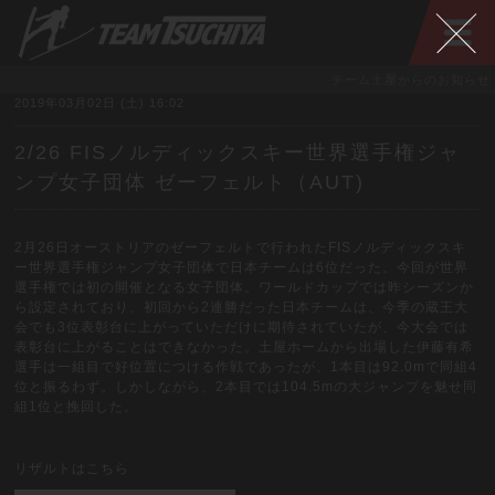
チーム土屋からのお知らせ
2019年03月02日 (土) 16:02
2/26 FISノルディックスキー世界選手権ジャ
ンプ女子団体 ゼーフェルト（AUT)
2月26日オーストリアのゼーフェルトで行われたFISノルディックスキ
ー世界選手権ジャンプ女子団体で日本チームは6位だった。今回が世界
選手権では初の開催となる女子団体。ワールドカップでは昨シーズンか
ら設定されており、初回から2連勝だった日本チームは、今季の蔵王大
会でも3位表彰台に上がっていただけに期待されていたが、今大会では
表彰台に上がることはできなかった。土屋ホームから出場した伊藤有希
選手は一組目で好位置につける作戦であったが、1本目は92.0mで同組4
位と振るわず。しかしながら、2本目では104.5mの大ジャンプを魅せ同
組1位と挽回した。
リザルトはこちら