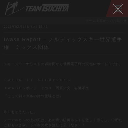
チーム土屋からのお知らせ
2015年02月24日 (火) 19:43
Iwase Report – ノルディックスキー世界選手
権 ミックス団体
スキージャーナリストの岩瀬氏から世界選手権の現地レポート３です。
ＦＡＬＵＮ ＴＴ ＳＴＯＲＹ２０１５
ＩＷＡＳＥレポート その３ 写真／文 岩瀬孝文
『ここで銅メダルの持つ意味とは』
昨日もそうだった。
ノーマルヒルの上の風は、あの青い防風ネットを激しく揺らし、中断だ
とおもいきや、下３本の吹き流しは凪（なぎ）！