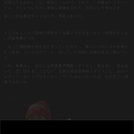
が落ちてもおかしくない状況だったので。それで、一呼吸おいてラージ
ヒル。マシントレで少し身体に刺激を入れて、万全にして望みます」
淡々と語る横川チーフコーチ。手応えありだ。
ところがミックス団体の表彰台３位銅メダルでも、ひとつ表情がさえな
い伊藤有希だった。
「もっと飛距離が出せると思っていたので…。私ひとりのミスが全体を
引っ張ることになるので」と、話していて自然に目線が足元に落ちてい
く。
いや、有希さん、あなたは世界選手権銀メダリスト。胸を張り、前を向
いて。思い詰めることはない。立派な混合団体銅メダリストだ。あのバ
ルディフィエンメで泣きじゃくっていた頃から比べれば、ものすごい成
長ではないか。