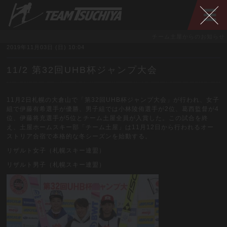
チーム土屋からのお知らせ
2019年11月03日 (日) 10:04
11/2 第32回UHB杯ジャンプ大会
11月2日札幌の大倉山で「第32回UHB杯ジャンプ大会」が行われ、女子
組で伊藤有希選手が優勝、男子組では小林陵侑選手が2位、葛西監督が4
位、伊藤将充選手が5位とチーム土屋全員が入賞した。この試合を終
え、土屋ホームスキー部「チーム土屋」は11月12日から行われるオー
ストリア合宿で本格的な冬シーズンを始動する。
リザルト女子（札幌スキー連盟）
リザルト男子（札幌スキー連盟）