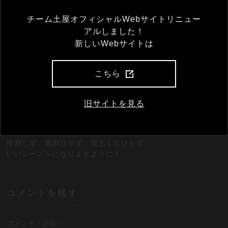
チーム土屋オフィシャルWebサイトリニュー
アルしました！
新しいWebサイトは
コメント一覧
こちら
竹中
旧サイトを見る
2019年11月4日 7:01 AM
土屋ホームスキー部の皆さん活躍おめでとうございます！
いよいよ長いシーズンの始まりですが、
怪我しず、風邪ひかず、貧乏くじひかず、
いいシーズンになりますように！
コメントを残す
コメント（必須）