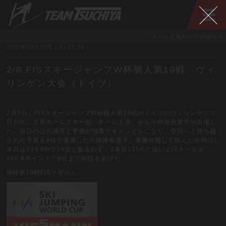
チーム土屋からのお知らせ
2020年02月10日 (月) 15:18
2/8 FISスキージャンプW杯個人第19戦 ヴィ
リンゲン大会（ドイツ）
2月8日、FISスキージャンプW杯個人第19戦がドイツのヴィリンゲンで
行われ、土屋ホームスキー部「チーム土屋」から小林陵侑選手が出場し
た。前日の公式練習と予選が強風でキャンセルになり、翌日へと持ち越
された予選を4位で通過した小林陵侑選手。優勝目指して臨んだ本戦の1
本目は134.0mで14位と振るわず、2本目135mと追い上げトータル
240.8ポイントで9位まで順位をあげた。
W杯第19戦FISリザルト