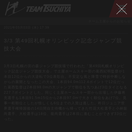
チーム土屋からのお知らせ
2021年03月03日 (水) 17:39
3/3 第49回札幌オリンピック記念ジャンプ競
技大会
3月3日札幌の宮の森ジャンプ競技場で行われた「第49回札幌オリンピ
ック記念ジャンプ競技大会」で土屋ホームスキー部の葛西紀明監督が1
本目12位からの大逆転で3位表彰台。不安定な風と降雪で時折中断しな
がらの展開となったこの大会、1本目94.0m112.4ポイントで12位だっ
た葛西監督は2本目98.0mの大ジャンプで順位を九つあげ3位タイとなる
227.7ポイントとした。同じく土屋ホームスキー部から出場した伊藤将
充選手も1本目91.5m15位から2本目97.0mで大きく順位をあげ7位。見
事一桁順位としたが惜しくも6位までの入賞は逃した。昨日ジュニア世
界選手権帰国後の14日間自主待機から帰ってきた竹花大松選手と小林龍
尚選手、大松選手は18位、龍尚選手は2本目に進むことができず33位だ
った。