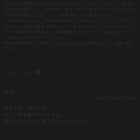
目にそんな影響を受けたのかもしれません。次のノーマルヒル、団体等
引き続き応援よろしくお願い致します。今回は土屋ホームから山川社長
が現地で応援しました。チーム土屋のウェアを来ていたので、
「Kobayashi」とか「Noriaki Kasai」と海外のジャンプファンに声を
かけられ、記念写真まで求められていました。ジャンプの本場ヨーロッ
パでの葛西監督の知名度、小林陵侑選手の今シーズンの活躍のインパク
トが感じられるエピソードでした。
明日は団体戦です！日本チームにあたたかい応援をよろしくお願い致し
ます！！！
コメント一覧
竹中
2019年2月28日 7:06 AM
残念です！残念です！
此が、世界選手権ですかね！
運も呼びこめる、選手になってください！