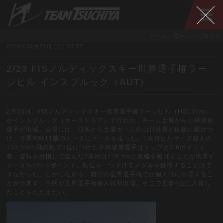
チーム土屋からのお知らせ
2019年02月24日 (日) 07:57
2/23 FISノルディックスキー世界選手権ラー
ジヒル インスブルック（AUT)
2月23日、FISノルディックスキー世界選手権ラージヒル（HS130m）
がインスブルック（オーストリア）で行われ、チーム土屋から小林陵侑
選手が出場。会場には、日本から土屋ホームの山川社長が応援に駆けつ
け、今季W杯11勝のエースにエールを送った。1本目ヒルサイズ越えの
133.5mの飛距離で3位につけた小林陵侑選手はトップと2.6ポイント
差。逆転を目指して臨んだ2本目は126.5mと距離を延ばすことが出来ず
トータル262.0ポイント、順位を一つ下げてメダルを獲得することはで
きなかった。しかしながら、前回の世界選手権では個人戦に出場するこ
とが出来ず、今回が世界選手権個人戦初出場。そこで見事4位に入賞し
たことをたたえたい。