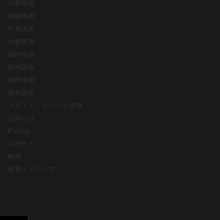
小林陵侑
伊藤将充
竹花大松
小林龍尚
国内合宿
国内試合
海外合宿
海外試合
メディア・イベント情報
お知らせ
Pickup
レポート
動画
報道・メディア