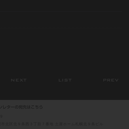
09
幌市北区北９条西３丁目７番地 土屋ホーム札幌北９条ビル