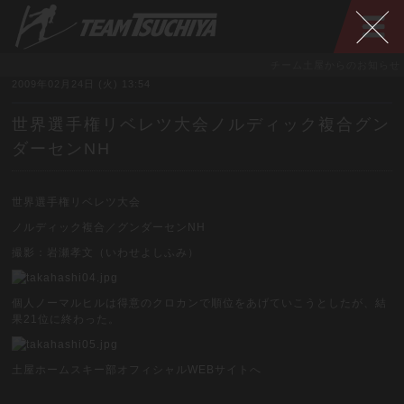
チーム土屋からのお知らせ
2009年02月24日 (火) 13:54
世界選手権リベレツ大会ノルディック複合グン
ダーセンNH
世界選手権リベレツ大会
ノルディック複合／グンダーセンNH
撮影：岩瀬孝文（いわせよしふみ）
個人ノーマルヒルは得意のクロカンで順位をあげていこうとしたが、結
果21位に終わった。
土屋ホームスキー部オフィシャルWEBサイトへ