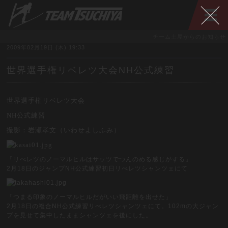
チーム土屋からのお知らせ
2009年02月19日 (木) 19:33
世界選手権リベレツ大会NH公式練習
世界選手権リベレツ大会
NH公式練習
撮影：岩瀬孝文（いわせよしふみ）
「リべレツのノーマルヒルはサッツでつんのめる感じがする」
2
月
18
日のジャンプ
NH
公式練習初日リべレツシャンツェにて
「つまる印象のノーマルヒルだがいい飛距離を出せた」
2
月
18
日の複合
NH
公式練習リべレツシャンツェにて。
102m
の大ジャン
プを見せて集中したままシャンツェを後にした。