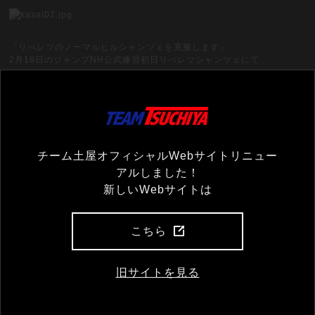
「リべレツのノーマルヒルシャンツェを克服します」
2
月
18
日のジャンプ
NH
公式練習初日リべレツシャンツェにて
土屋ホームスキー部オフィシャルWEBサイトへ
コメント一覧
チーム土屋オフィシャルWebサイトリニュー
アルしました！
まだコメントがありません
新しいWebサイトは
コメントを残す
こちら
コメント（必須）
旧サイトを見る