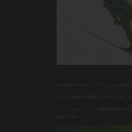
追い風の中でのジャンプになった葛西監督
トップに伊東大貴選手（雪印ﾒｸﾞﾐﾙｸ
ファイナルラウンド。吉岡和也が85mで
伸ばし6位へ。