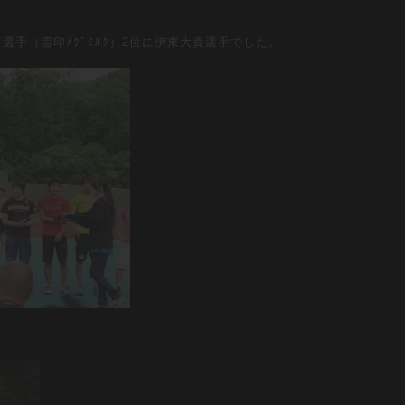
平選手（雪印ﾒｸﾞﾐﾙｸ）2位に伊東大貴選手でした。