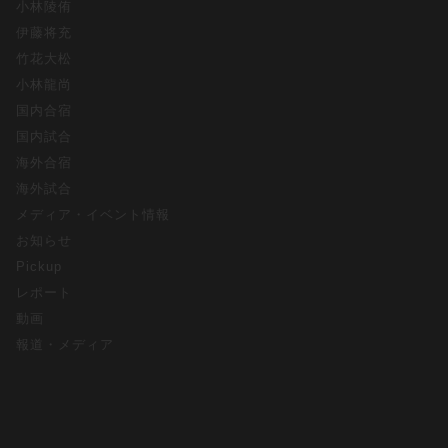
小林陵侑
伊藤将充
竹花大松
小林龍尚
国内合宿
国内試合
海外合宿
海外試合
メディア・イベント情報
お知らせ
Pickup
レポート
動画
報道・メディア