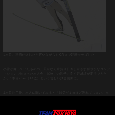
1本目、踏切が遅れたと言いながらもK点まで距離を伸ばした
小
雪が舞っていたものの、風がなく時折り日差しがさす穏やかなコンデ
ィションで始まった本大会、試技での調子も良く好成績が期待できた
が、1本目90ｍ（14位）という苦しい試合展開に。
1
本目終了後、本人に聞いてみると「踏切が１ｍほど遅れてしまい、立
ち上がった時にはもう空中でした」とのこと。完全な失敗ジャンプだ
が、K点まで届いたのは立派と言いたい。リラックスして2本目に臨んで
もらうため「2本目は1本目を越えよう」と声をかけると力強い視線でう
なずいてくれた。