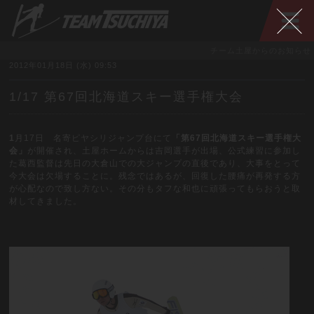
チーム土屋からのお知らせ
2012年01月18日 (水) 09:53
1/17 第67回北海道スキー選手権大会
1
月17日 名寄ピヤシリジャンプ台にて
「第67回北海道スキー選手権大
会」
が開催され、土屋ホームからは吉岡選手が出場、公式練習に参加し
た葛西監督は先日の大倉山での大ジャンプの直後であり、大事をとって
今大会は欠場することに。残念ではあるが、回復した腰痛が再発する方
が心配なので致し方ない。その分もタフな和也に頑張ってもらおうと取
材してきました。