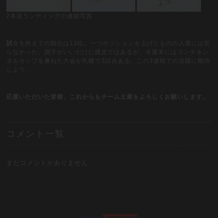
2本目ランディングの連続写真
試
合を終えての順位は13位。一つポジションを上げたものの入賞には至
らなかった。調子がいいだけに残念ではあるが、今週末にはコンチネン
タルカップを兼ねた大会が札幌で3試合ある。この3連戦での活躍に期待
しよう。
応援いただいた皆様、これからもチーム土屋をよろしくお願いします。
コメント一覧
まだコメントがありません