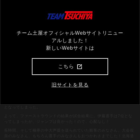
チーム土屋オフィシャルWebサイトリニュー
アルしました！
新しいWebサイトは
こちら
1本目84.0m103ポイントで7位、ウィンドファクターのポイントはプラ
ス1.5ポイント。多くの選手が向かい風をもらってのマイナスポイン
ト。今日の伊藤選手はアンラッキーか？
旧サイトを見る
ファイナルラウンドの挽回を胸に秘め開始を待つ。そうして始まった2
本目はすぐに中断。結局危険と判断されキャンセルに。また、1本勝負
となってしまった。
よって、ファーストラウンドの結果が試合結果に。伊藤選手は7位とな
ってしまったが、ジャンプは良かった！ので、心配なし！
長時間、そして極寒の中大声援を送られていた観客のみなさん、大会役
員のみなさん、もちろん選手のみなさんもおつかれさまでした！北海道