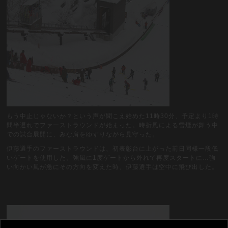
もう中止じゃないか？という声が聞こえ始めた11時30分、予定より1時
間半遅れでファーストラウンドが始まった。時折風による雪煙が舞う中
での試合展開に、みな肩をゆすりながら見守った。
伊藤選手のファーストラウンドは、初表彰台に上がった前日同様一段低
いゲートを使用した。強風に1度ゲートから外れて再度スタートに…強
い向かい風が急にその方向を変えた時、伊藤選手は空中に飛び出した。