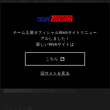
メールで、乗車日・人数・代表者氏名・ご連絡先をお送りください。
お申込み期限は18日（金）の18時までとさせていただきます。
■お申込み先
チーム土屋ファンクラブ事務局
担当：三上
メール：
support@tsuchiya.co.jp
TEL：011-717-5556
チーム土屋オフィシャルWebサイトリニュー
＊お電話でのお問い合わせの際には「ワールドカップの件」とお伝えく
アルしました！
ださい。
新しいWebサイトは
こちら
旧サイトを見る
コメント一覧