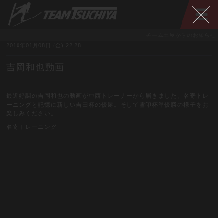
チーム土屋からのお知らせ
2010年01月08日 (金) 22:28
吉岡和也動画
最近好調の吉岡和也の動画が中西トレーナーから届きました。名寄トレ
ーニングと記憶に新しい吉田杯の優勝。そして雪印杯準優勝の様子をお
楽しみください。
名寄トレーニング