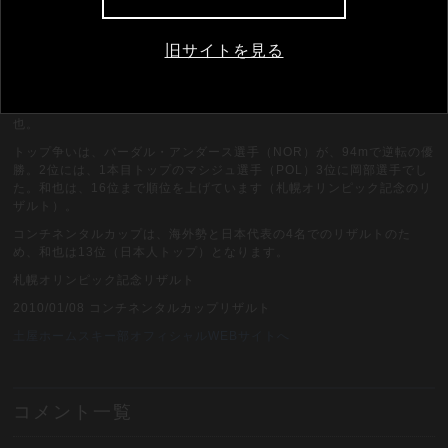
旧サイトを見る
「1本目のジャンプが悔しい」とブレーキングトラックを後にする和
也。
トップ争いは、バーダル・アンダース選手（NOR）が、94mで逆転の優
勝。2位には、1本目トップのマシジュ選手（POL）3位に岡部選手でし
た。和也は、16位まで順位を上げています（札幌オリンピック記念のリ
ザルト）。
コンチネンタルカップは、海外勢と日本代表の4名でのリザルトのた
め、和也は13位（日本人トップ）となります。
札幌オリンピック記念リザルト
2010/01/08 コンチネンタルカップリザルト
土屋ホームスキー部オフィシャルWEBサイトへ
コメント一覧