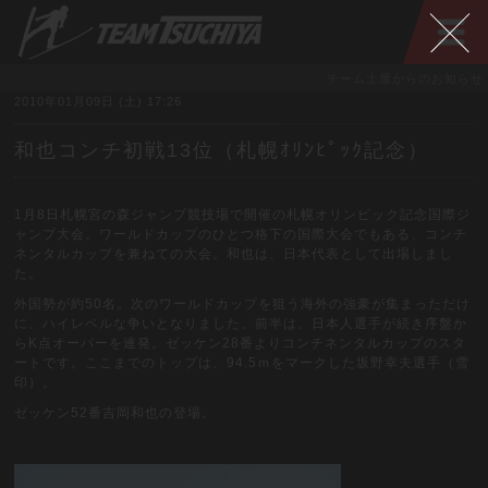
チーム土屋からのお知らせ
2010年01月09日 (土) 17:26
和也コンチ初戦13位（札幌ｵﾘﾝﾋﾟｯｸ記念）
1月8日札幌宮の森ジャンプ競技場で開催の札幌オリンピック記念国際ジ
ャンプ大会。ワールドカップのひとつ格下の国際大会でもある、コンチ
ネンタルカップを兼ねての大会。和也は、日本代表として出場しまし
た。
外国勢が約50名。次のワールドカップを狙う海外の強豪が集まっただけ
に、ハイレベルな争いとなりました。前半は、日本人選手が続き序盤か
らK点オーバーを連発。ゼッケン28番よりコンチネンタルカップのスタ
ートです。ここまでのトップは、94.5ｍをマークした坂野幸夫選手（雪
印）。
ゼッケン52番吉岡和也の登場。