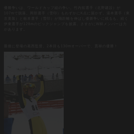
優勝争いは、ワールドカップ組の争い。竹内拓選手（北野建設）が
107mで脱落。岡部選手（雪印）もわずかにK点に届かず。湯本選手（東
京美装）と栃本選手（雪印）が飛距離を伸ばし優勝争いに残るも、続く
伊東選手が128mのビックジャンプを披露。さすがにW杯メンバーは力
があります。
最後に登場の葛西監督。2本目も130mオーバーで、貫禄の優勝！