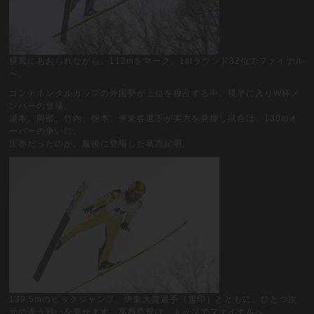
横風にあおられながら、112mをマーク。1stラウンド32位でファイナル
へ。
コンチネンタルカップの外国勢が上位を独占する中、後半に入りW杯メ
ンバーの登場。
湯本、岡部、竹内、栃本、伊東各選手が実力を発揮し試合は、130mオ
ーバーの争いに。
圧巻だったのが、最後に登場した葛西紀明。
139.5mのビックジャンプ。伊東大貴選手（雪印）とともに、ひとつ次
元の違う戦いを見せます。葛西監督は、トップでファイナルへ。